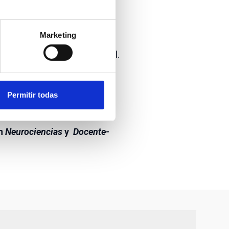
sori no lo decía, la manera
como el cerebro aprende-,
Marketing
ach en la vida del niño/a
ollo intelectual y emocional.
Permitir todas
en
Neurociencias
y
Docente-