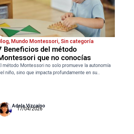
Blog
,
Mundo Montessori
,
Sin categoría
7 Beneficios del método
Montessori​ que no conocías
l método Montessori no solo promueve la autonomía
el niño, sino que impacta profundamente en su...
Adela Vizcaíno
17/04/2026