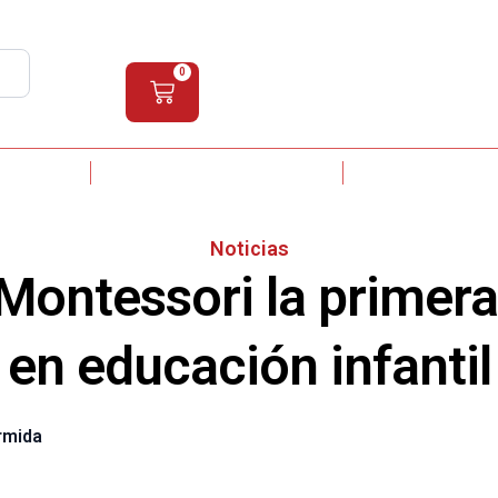
+34 872 044 039
+34 650 906 224
ES
0
NTESSORI
ASISTENTE MONTESSORI
CURSOS INTR
Noticias
Montessori la primer
en educación infantil
rmida