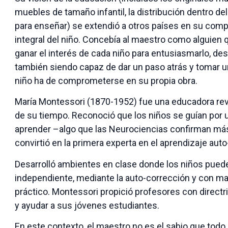
muebles de tamaño infantil, la distribución dentro del
para enseñar) se extendió a otros países en su comp
integral del niño. Concebía al maestro como alguie
ganar el interés de cada niño para entusiasmarlo, d
también siendo capaz de dar un paso atrás y tomar u
niño ha de comprometerse en su propia obra.
María Montessori (1870-1952) fue una educadora rev
de su tiempo. Reconoció que los niños se guían por 
aprender –algo que las Neurociencias confirman más a
convirtió en la primera experta en el aprendizaje auto-
Desarrolló ambientes en clase donde los niños pued
independiente, mediante la auto-corrección y con ma
práctico. Montessori propició profesores con directr
y ayudar a sus jóvenes estudiantes.
En este contexto, el maestro no es el sabio que todo 