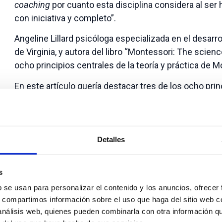
coaching
por cuanto esta disciplina considera al ser
con iniciativa y completo”.
Angeline Lillard psicóloga especializada en el desarro
de Virginia, y autora del libro “Montessori: The scie
ocho principios centrales de la teoría y práctica de M
En este artículo quería destacar tres de los ocho princ
motivación del niño:
1) poder elegir y percibir que tienen control:
este 
promueve la concentración y la alegría de los niños 
Detalles
2) el interés personal mejora el aprendizaje
en un c
se basan en el conocimiento previo y las propias pre
s
3) las recompensas extrínsecas
tienen un impacto n
b se usan para personalizar el contenido y los anuncios, ofrecer
s, compartimos información sobre el uso que haga del sitio web 
aprendizaje a largo plazo
 análisis web, quienes pueden combinarla con otra información q
Así que al igual que la educación en las escuelas Mo