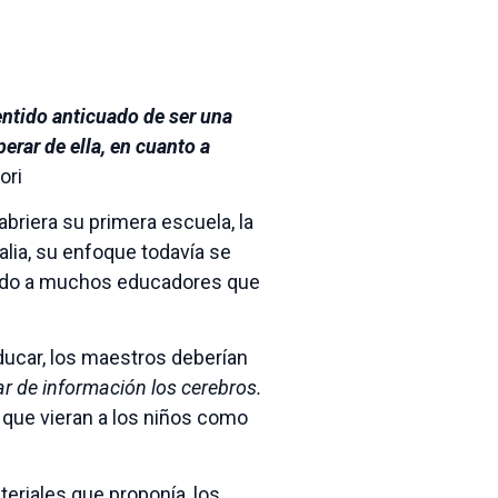
ntido anticuado de ser una
rar de ella, en cuanto a
ori
riera su primera escuela, la
alia, su enfoque todavía se
ando a muchos educadores que
ducar, los maestros deberían
ar de información los cerebros.
a que vieran a los niños como
teriales que proponía, los