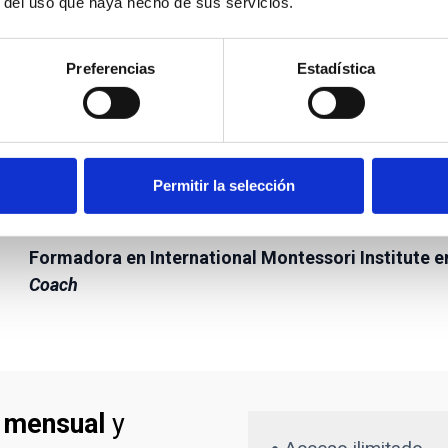
r del uso que haya hecho de sus servicios.
que pasa con el cerebro –porque aunque María Montes
de educar en Montessori está realmente basada en 
Preferencias
Estadística
también el maestro puede convertirse en el primer co
promoviendo un enorme impacto positivo en su desarr
Permitir la selección
Gemma Sala Grau
Psicóloga y Coach
Formadora en International Montessori Institute 
Coach
 mensual
y