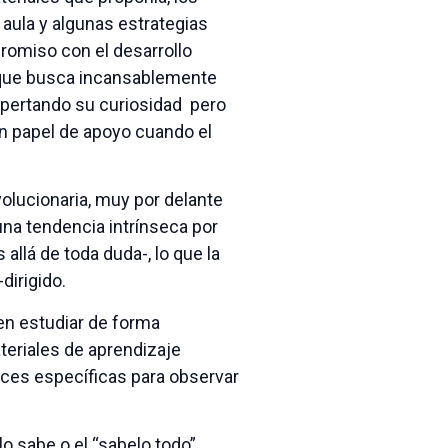
 aula y algunas estrategias
romiso con el desarrollo
n que busca incansablemente
espertando su curiosidad pero
n papel de apoyo cuando el
olucionaria, muy por delante
una tendencia intrínseca por
llá de toda duda-, lo que la
dirigido.
en estudiar de forma
teriales de aprendizaje
ices específicas para observar
lo sabe o el “sabelo todo”