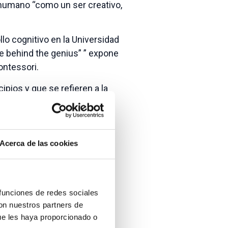
 humano “como un ser creativo,
llo cognitivo en la Universidad
nce behind the genius” ” expone
ontessori.
ipios y que se refieren a la
principio se considera que
en el proceso de aprendizaje
Acerca de las cookies
ontexto donde los intereses
guntas de los niños
egativo en la motivación y el
 funciones de redes sociales
con nuestros partners de
ue les haya proporcionado o
ntessori tiene en cuenta lo