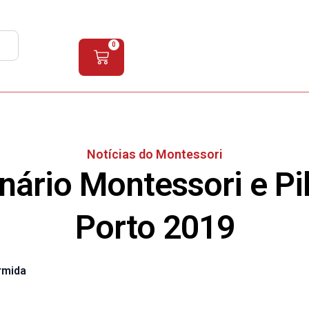
+34 872 044 039
+34 650 906 224
PT
0
CURSOS DE INICIAÇÃO
Notícias do Montessori
ário Montessori e Pi
Porto 2019
rmida