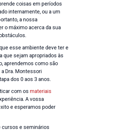
aprende coisas em períodos
ado internamente, ou a um
ortanto, a nossa
er o máximo acerca da sua
obstáculos.
que esse ambiente deve ter e
a que sejam apropriados às
sso, aprendemos como são
 a Dra. Montessori
apa dos 0 aos 3 anos.
icar com os
materiais
xperiência. A vossa
êxito e esperamos poder
e cursos e
seminários