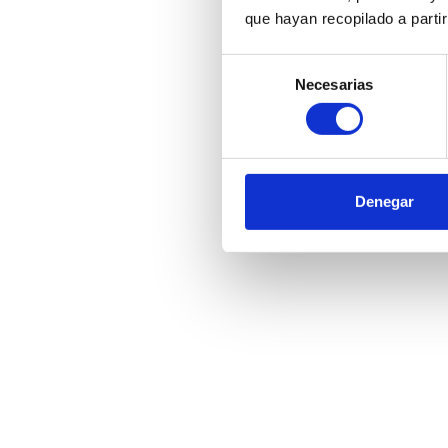
que hayan recopilado a parti
Selección
Necesarias
de
consentimiento
Denegar